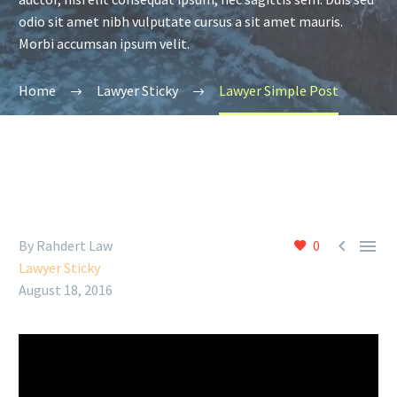
odio sit amet nibh vulputate cursus a sit amet mauris.
Morbi accumsan ipsum velit.
Home
Lawyer Sticky
Lawyer Simple Post


By Rahdert Law
0
Lawyer Sticky
August 18, 2016