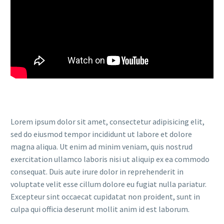
Lorem ipsum dolor sit amet, consectetur adipisicing elit,
sed do eiusmod tempor incididunt ut labore et dolore
magna aliqua. Ut enim ad minim veniam, quis nostrud
exercitation ullamco laboris nisi ut aliquip ex ea commodo
consequat. Duis aute irure dolor in reprehenderit in
voluptate velit esse cillum dolore eu fugiat nulla pariatur.
Excepteur sint occaecat cupidatat non proident, sunt in
culpa qui officia deserunt mollit anim id est laborum.