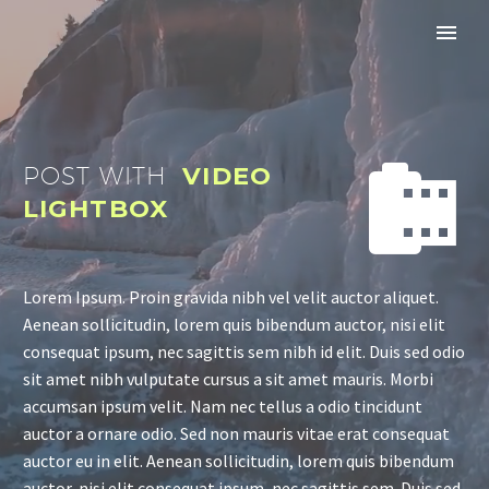


POST WITH
VIDEO
LIGHTBOX
Lorem Ipsum. Proin gravida nibh vel velit auctor aliquet.
Aenean sollicitudin, lorem quis bibendum auctor, nisi elit
consequat ipsum, nec sagittis sem nibh id elit. Duis sed odio
sit amet nibh vulputate cursus a sit amet mauris. Morbi
accumsan ipsum velit. Nam nec tellus a odio tincidunt
auctor a ornare odio. Sed non mauris vitae erat consequat
auctor eu in elit. Aenean sollicitudin, lorem quis bibendum
auctor, nisi elit consequat ipsum, nec sagittis sem. Duis sed