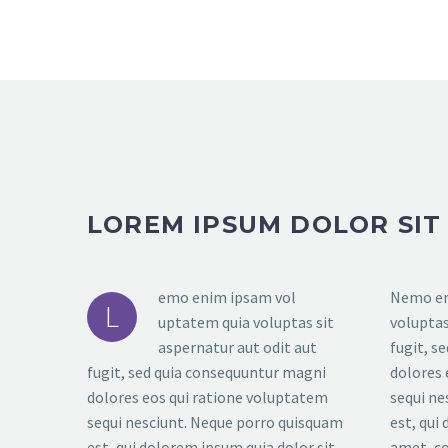
LOREM IPSUM DOLOR SIT
emo enim ipsam vol
Nemo en
L
uptatem quia voluptas sit
voluptas
aspernatur aut odit aut
fugit, s
fugit, sed quia consequuntur magni
dolores 
dolores eos qui ratione voluptatem
sequi ne
sequi nesciunt. Neque porro quisquam
est, qui
est, qui dolorem ipsum quia dolor sit
amet, co