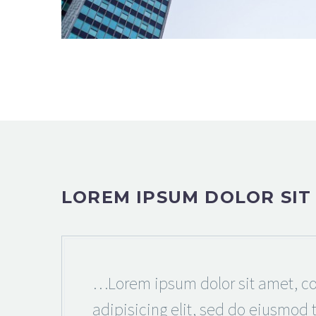
LOREM IPSUM DOLOR SIT
…Lorem ipsum dolor sit amet, co
adipisicing elit, sed do eiusmod