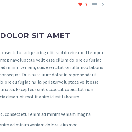


0
 DOLOR SIT AMET
onsectetur adi pisicing elit, sed do eiusmod tempor
 mag navoluptate velit esse cillum dolore eu fugiat
m ad minim veniam, quis exercitation ullamco laboris
consequat. Duis aute irure dolor in reprehenderit
dolore eu fugiat nulla pariaturvoluptate velit esse
pariatur. Excepteur sint occaecat cupidatat non
ficia deserunt mollit anim id est laborum.
et, consectetur enim ad minim veniam magna
nt enim ad minim veniam dolore eiusmod