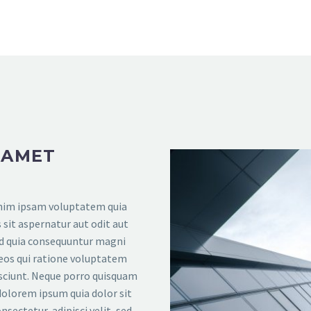
 AMET
im ipsam voluptatem quia
 sit aspernatur aut odit aut
ed quia consequuntur magni
eos qui ratione voluptatem
sciunt. Neque porro quisquam
 dolorem ipsum quia dolor sit
nsectetur, adipisci velit, sed