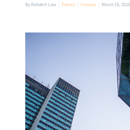
By Rahdert Law
Events
Finance
March 15, 201