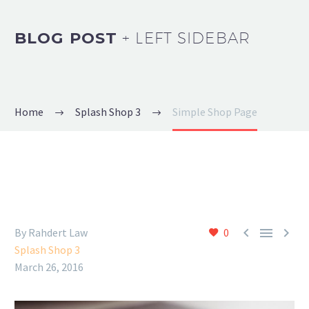
BLOG POST
+ LEFT SIDEBAR
Home
Splash Shop 3
Simple Shop Page



By Rahdert Law
0
Splash Shop 3
March 26, 2016