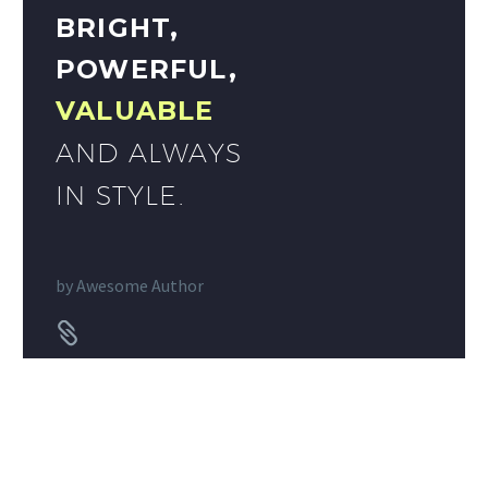
BRIGHT,
POWERFUL,
VALUABLE
AND ALWAYS
IN STYLE.
by
Awesome Author

