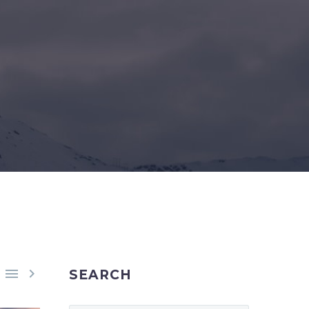
R


SEARCH