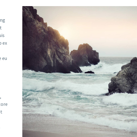
ing
t
uis
p ex
e eu
,
tore
nt
a