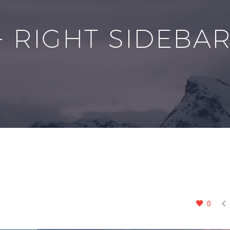
+ RIGHT SIDEBA

0