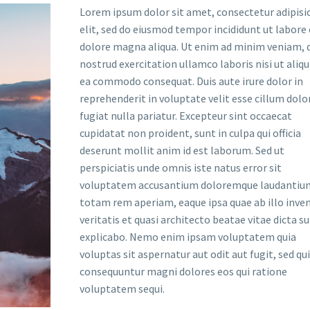
Lorem ipsum dolor sit amet, consectetur adipisi
elit, sed do eiusmod tempor incididunt ut labore 
dolore magna aliqua. Ut enim ad minim veniam, 
nostrud exercitation ullamco laboris nisi ut aliqu
ea commodo consequat. Duis aute irure dolor in
reprehenderit in voluptate velit esse cillum dolo
fugiat nulla pariatur. Excepteur sint occaecat
cupidatat non proident, sunt in culpa qui officia
deserunt mollit anim id est laborum. Sed ut
perspiciatis unde omnis iste natus error sit
voluptatem accusantium doloremque laudantiu
totam rem aperiam, eaque ipsa quae ab illo inve
veritatis et quasi architecto beatae vitae dicta s
explicabo. Nemo enim ipsam voluptatem quia
voluptas sit aspernatur aut odit aut fugit, sed qu
consequuntur magni dolores eos qui ratione
voluptatem sequi.