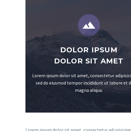


DOLOR IPSUM
DOLOR SIT AMET
Lorem ipsum dolor sit amet, consectetur adipisici
sed do eiusmod tempor incididunt ut labore et 
magna aliqua.
Lorem ipsum dolor sit amet, consectetur adi pisicing