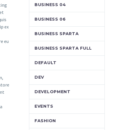
BUSINESS 04
cing
et
BUSINESS 06
quis
ip ex
BUSINESS SPARTA
re eu
BUSINESS SPARTA FULL
DEFAULT
DEV
m,
ntore
DEVELOPMENT
unt
EVENTS
ia
FASHION