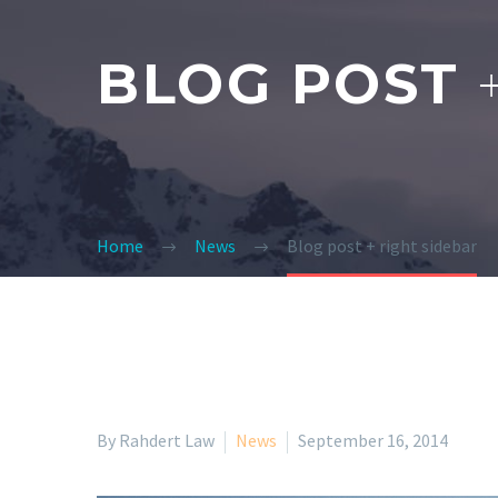
BLOG POST
Home
News
Blog post + right sidebar
By Rahdert Law
News
September 16, 2014