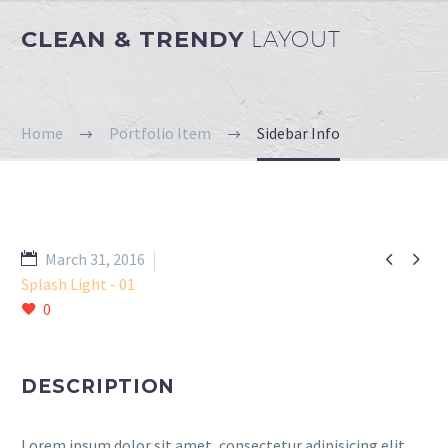
CLEAN & TRENDY
LAYOUT
Home
Portfolio Item
Sidebar Info


March 31, 2016
Splash Light - 01
0
DESCRIPTION
Lorem ipsum dolor sit amet, consectetur adipisicing elit,