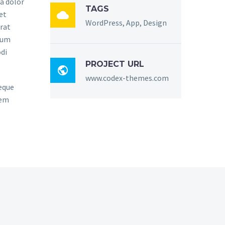
a dolor
TAGS

et
WordPress, App, Design
rat
sum
di
PROJECT URL

www.codex-themes.com
eque
rem