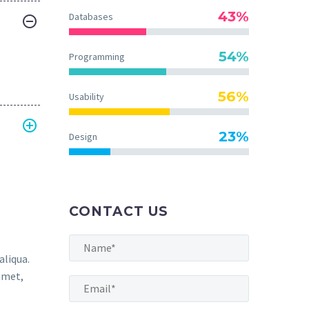
43%
Databases
54%
Programming
56%
Usability
23%
Design
CONTACT US
aliqua.
amet,