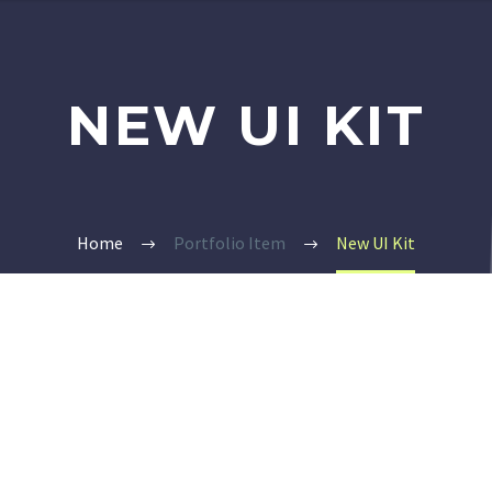
NEW UI KIT
Home
Portfolio Item
New UI Kit