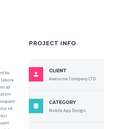
PROJECT INFO
CLIENT
sed do

Awesome Company LTD
 labore
im ad
ptatem
quisquam
CATEGORY

lor sit
Mobile App Design
isci
mquam