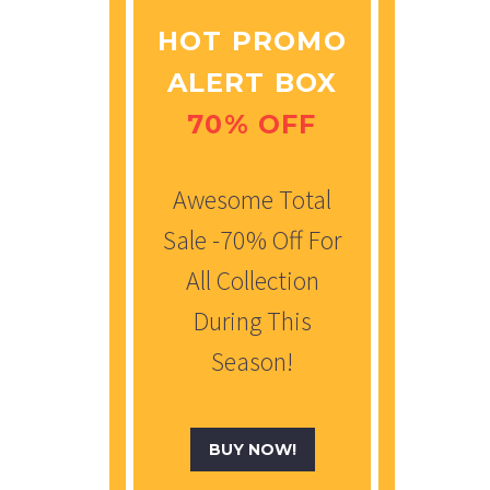
HOT PROMO
ALERT BOX
70% OFF
Awesome Total
Sale -70% Off For
All Collection
During This
Season!
BUY NOW!