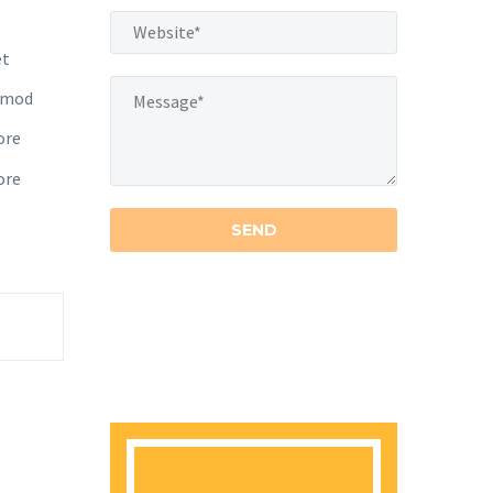
et
usmod
ore
ore