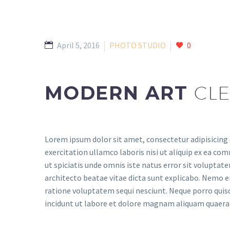
April 5, 2016
PHOTO STUDIO
0
MODERN ART
CLE
Lorem ipsum dolor sit amet, consectetur adipisicing 
exercitation ullamco laboris nisi ut aliquip ex ea com
ut spiciatis unde omnis iste natus error sit volupta
architecto beatae vitae dicta sunt explicabo. Nemo e
ratione voluptatem sequi nesciunt. Neque porro quis
incidunt ut labore et dolore magnam aliquam quaer